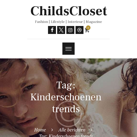
Trends
ChildsCloset
Fashion | Lifestyle | Interieur | Magazine
0
Tag:
Kinderschoenen
trends
Home
Alle berichten
Tag: Kinderschoenen trends