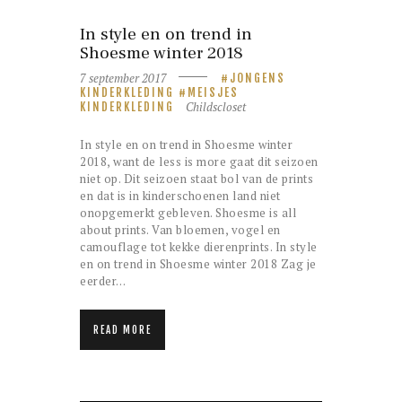
In style en on trend in
Shoesme winter 2018
7 september 2017
JONGENS
KINDERKLEDING
MEISJES
Childscloset
KINDERKLEDING
In style en on trend in Shoesme winter
2018, want de less is more gaat dit seizoen
niet op. Dit seizoen staat bol van de prints
en dat is in kinderschoenen land niet
onopgemerkt gebleven. Shoesme is all
about prints. Van bloemen, vogel en
camouflage tot kekke dierenprints. In style
en on trend in Shoesme winter 2018 Zag je
eerder…
READ MORE