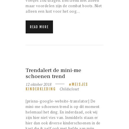
voetjes zou dragen. Een trend met alleen
maar voordelen zijn de combat boots. Niet
alleen een lust voor het oog…
READ MORE
Trendalert de mini-me
schoenen trend
12 oktober 2018
MEISJES
Childscloset
KINDERKLEDING
[prisna-google-website-translator] De
mini-me schoenen trend is op dit moment
helemaal het ding. En inderdaad, ook wij
zijn hier niet vies van. Inmiddels staan er
hier dan ook diverse kinderschoenen in de
kast die ik zelf ook met liefde aan mijn