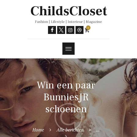
Trends
ChildsCloset
Fashion | Lifestyle | Interieur | Magazine
0
Win een paar
BunniesJR
schoenen
Home
Alle berichten
...