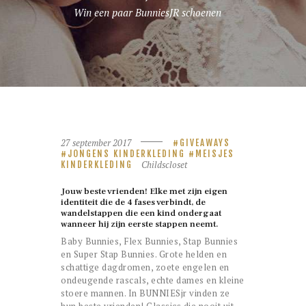
Win een paar BunniesJR schoenen
27 september 2017
GIVEAWAYS
JONGENS KINDERKLEDING
MEISJES
Childscloset
KINDERKLEDING
Jouw beste vrienden! Elke met zijn eigen
identiteit die de 4 fases verbindt, de
wandelstappen die een kind ondergaat
wanneer hij zijn eerste stappen neemt.
Baby Bunnies, Flex Bunnies, Stap Bunnies
en Super Stap Bunnies. Grote helden en
schattige dagdromen, zoete engelen en
ondeugende rascals, echte dames en kleine
stoere mannen. In BUNNIESjr vinden ze
hun beste vrienden! Classics die nooit uit