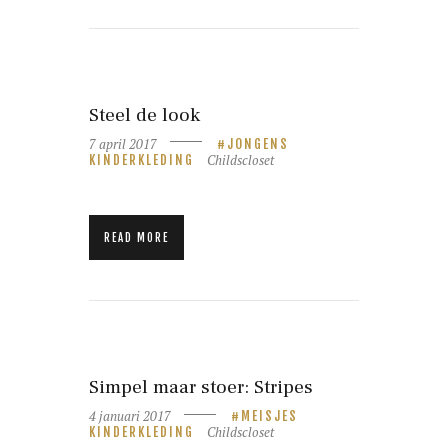
Steel de look
7 april 2017
JONGENS
Childscloset
KINDERKLEDING
READ MORE
Simpel maar stoer: Stripes
4 januari 2017
MEISJES
Childscloset
KINDERKLEDING