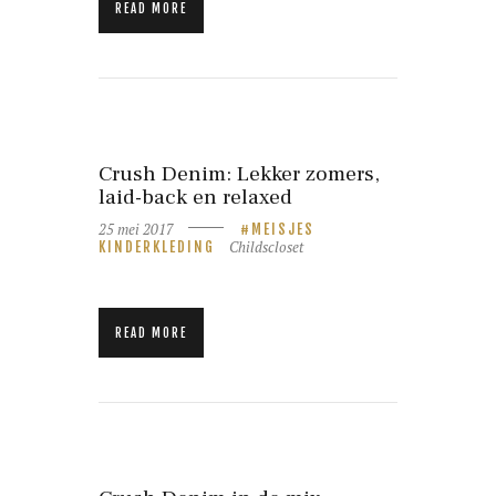
READ MORE
Crush Denim: Lekker zomers,
laid-back en relaxed
25 mei 2017
MEISJES
Childscloset
KINDERKLEDING
READ MORE