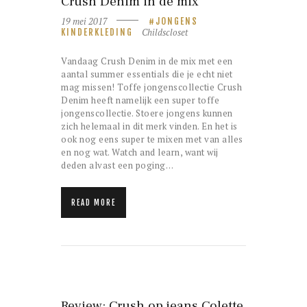
Crush Denim in de mix
19 mei 2017
JONGENS
Childscloset
KINDERKLEDING
Vandaag Crush Denim in de mix met een
aantal summer essentials die je echt niet
mag missen! Toffe jongenscollectie Crush
Denim heeft namelijk een super toffe
jongenscollectie. Stoere jongens kunnen
zich helemaal in dit merk vinden. En het is
ook nog eens super te mixen met van alles
en nog wat. Watch and learn, want wij
deden alvast een poging…
READ MORE
Review: Crush op jeans Colette