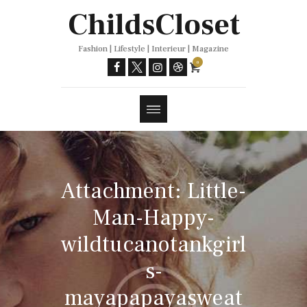
Trends
ChildsCloset
Fashion | Lifestyle | Interieur | Magazine
0
Attachment: Little-
Man-Happy-
wildtucanotankgirl
s-
mayapapayasweat