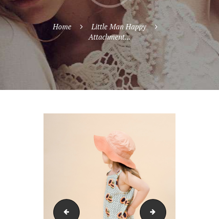
Home
Little Man Happy
Attachment...
Little-Man-Happy-bananaskycroppedsweater_1200
Little-Man-Happy-