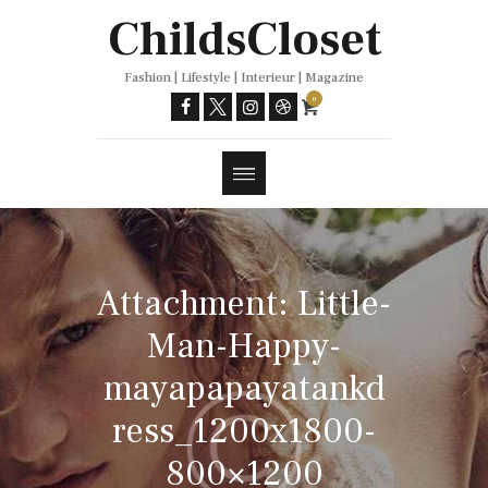
Trends
ChildsCloset
Fashion | Lifestyle | Interieur | Magazine
0
Attachment: Little-
Man-Happy-
mayapapayatankd
ress_1200x1800-
800×1200