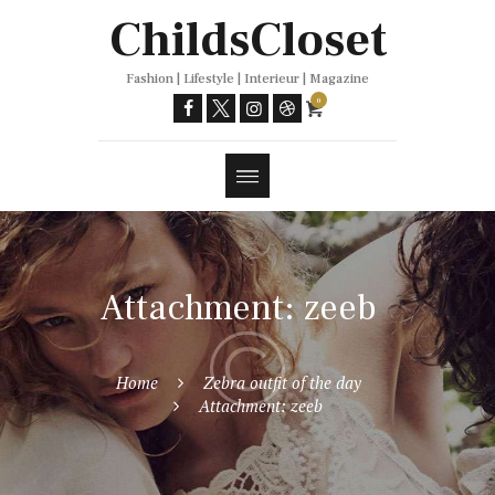
Trends
ChildsCloset
Fashion | Lifestyle | Interieur | Magazine
0
Attachment: zeeb
Home
Zebra outfit of the day
Attachment: zeeb