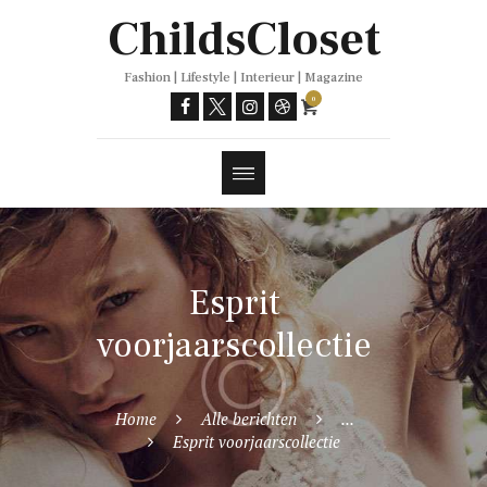
Trends
ChildsCloset
Fashion | Lifestyle | Interieur | Magazine
0
Esprit
voorjaarscollectie
Home
Alle berichten
...
Esprit voorjaarscollectie