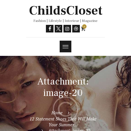
Trends
ChildsCloset
Fashion | Lifestyle | Interieur | Magazine
0
Attachment:
image-20
Home
12 Statement Shoes That Will Make
Your Summer...
Attachment: image-20