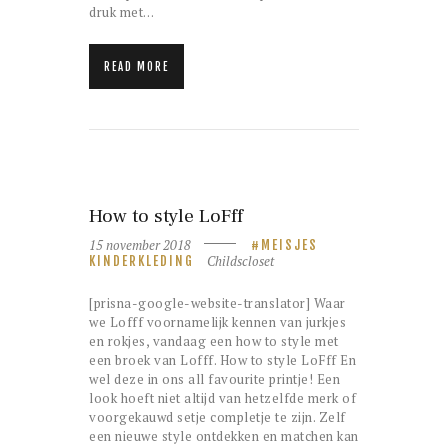
druk met…
READ MORE
How to style LoFff
15 november 2018
MEISJES
Childscloset
KINDERKLEDING
[prisna-google-website-translator] Waar
we Lofff voornamelijk kennen van jurkjes
en rokjes, vandaag een how to style met
een broek van Lofff. How to style LoFff En
wel deze in ons all favourite printje! Een
look hoeft niet altijd van hetzelfde merk of
voorgekauwd setje completje te zijn. Zelf
een nieuwe style ontdekken en matchen kan