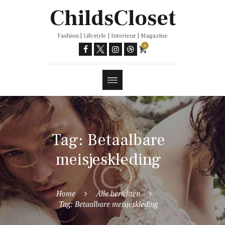
Trends
ChildsCloset
Fashion | Lifestyle | Interieur | Magazine
0
Tag: Betaalbare
meisjeskleding
Home
Alle berichten
Tag: Betaalbare meisjeskleding