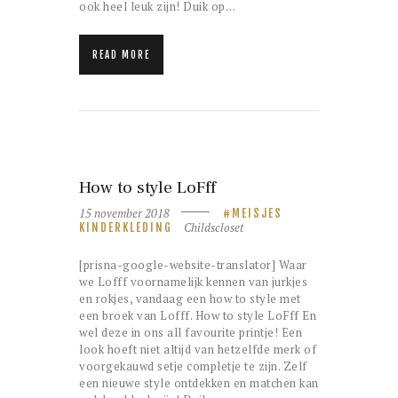
ook heel leuk zijn! Duik op…
READ MORE
How to style LoFff
15 november 2018
MEISJES
Childscloset
KINDERKLEDING
[prisna-google-website-translator] Waar
we Lofff voornamelijk kennen van jurkjes
en rokjes, vandaag een how to style met
een broek van Lofff. How to style LoFff En
wel deze in ons all favourite printje! Een
look hoeft niet altijd van hetzelfde merk of
voorgekauwd setje completje te zijn. Zelf
een nieuwe style ontdekken en matchen kan