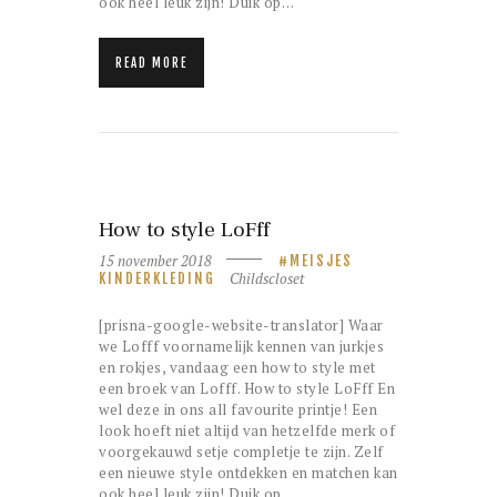
ook heel leuk zijn! Duik op…
READ MORE
How to style LoFff
15 november 2018
MEISJES
Childscloset
KINDERKLEDING
[prisna-google-website-translator] Waar
we Lofff voornamelijk kennen van jurkjes
en rokjes, vandaag een how to style met
een broek van Lofff. How to style LoFff En
wel deze in ons all favourite printje! Een
look hoeft niet altijd van hetzelfde merk of
voorgekauwd setje completje te zijn. Zelf
een nieuwe style ontdekken en matchen kan
ook heel leuk zijn! Duik op…