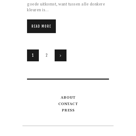
goede uitkomst, want tussen alle donkere
kleuren is…
READ MORE
Berichten
PAGE
1
PAGE
2
>
paginering
ABOUT
CONTACT
PRESS