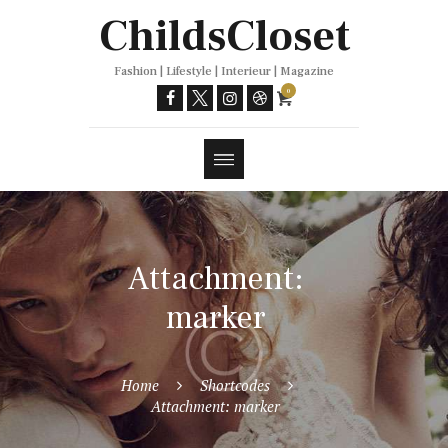
Trends
ChildsCloset
Fashion | Lifestyle | Interieur | Magazine
0
Attachment:
marker
Home
Shortcodes
Attachment: marker