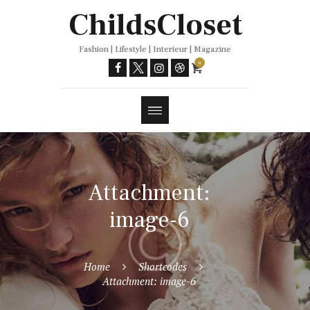
Trends
ChildsCloset
Fashion | Lifestyle | Interieur | Magazine
0
Attachment:
image-6
Home
Shortcodes
Attachment: image-6