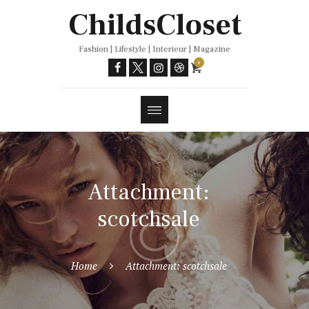
Trends
ChildsCloset
Fashion | Lifestyle | Interieur | Magazine
0
Attachment:
scotchsale
Home
Attachment: scotchsale