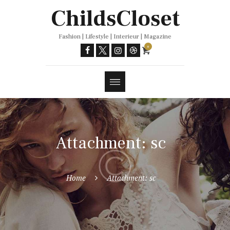
Trends
ChildsCloset
Fashion | Lifestyle | Interieur | Magazine
0
Attachment: sc
Home
Attachment: sc