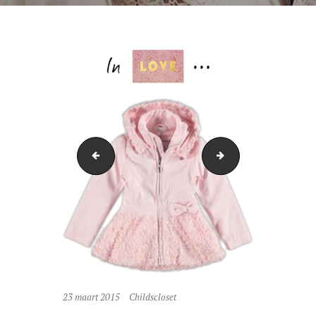
golden
P1050626-1
23 maart 2015
Childscloset