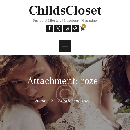
Trends
ChildsCloset
Fashion | Lifestyle | Interieur | Magazine
0
Attachment: roze
Home
Attachment: roze