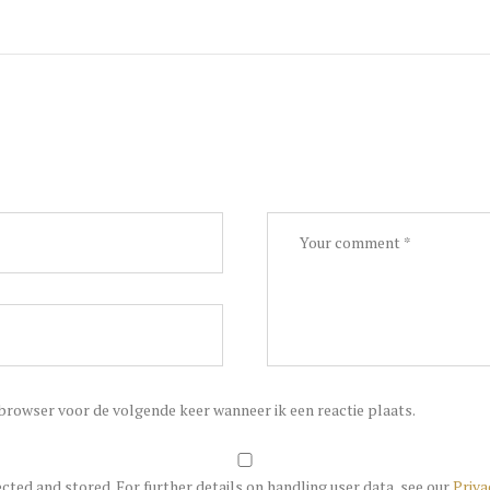
 browser voor de volgende keer wanneer ik een reactie plaats.
ected and stored. For further details on handling user data, see our
Priva