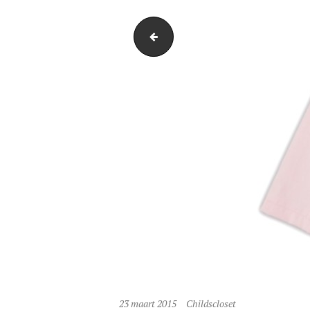
Leopard all over
23 maart 2015
Childscloset