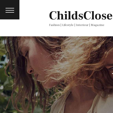
About
ChildsClose
Contact
Press
Fashion | Lifestyle | Interieur | Magazine