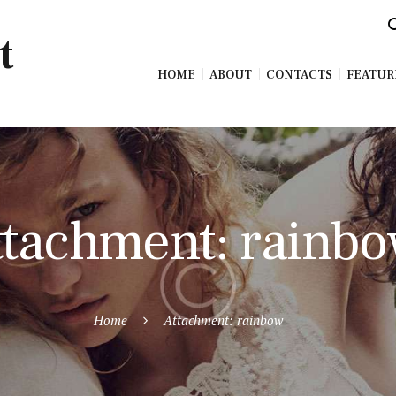
t
HOME
ABOUT
CONTACTS
FEATUR
ttachment: rainb
Home
Attachment: rainbow