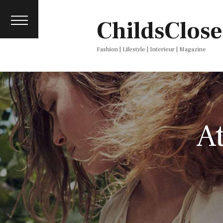
About
ChildsClose
Contact
Press
Fashion | Lifestyle | Interieur | Magazine
A