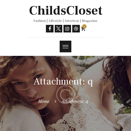
Trends
ChildsCloset
Fashion | Lifestyle | Interieur | Magazine
0
Attachment: q
Home
Attachment: q