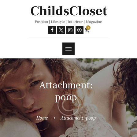
Trends
ChildsCloset
Fashion | Lifestyle | Interieur | Magazine
0
Attachment:
poop
Home
Attachment: poop