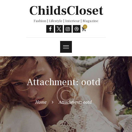
Trends
ChildsCloset
Fashion | Lifestyle | Interieur | Magazine
0
Attachment: ootd
Home
Attachment: ootd