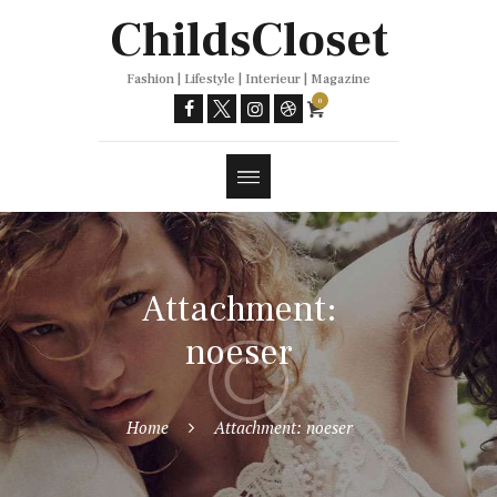
Trends
ChildsCloset
Fashion | Lifestyle | Interieur | Magazine
0
Attachment:
noeser
Home
Attachment: noeser