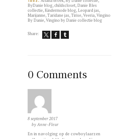
Ariana broek
,
By Danie collectie
,
TAGS:
ByDanie blog
,
childscloset
,
Danie Bles
collectie
,
Kindermode blog
,
Leopard jas
,
Marijanne
,
Taridane jas
,
Tirise
,
Veeria
,
Vingino
By Danie
,
Vingino by Danie collectie blog
Share:
0 Comments
8 september 2017
by Anne-Fleur
En in navolging op de cowboylaarzen