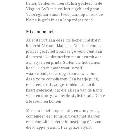
tiener, beiden kunnen stylish gekleed in de
Vingino ByDanie collectie gekleed gaan.
Verkrijgbaar vanaf twee jaar, lopen ook de
kleine it-girls in een leopard jas rond.
Mix and match
Allersterkst aan deze collectie vind ik dat
het écht Mix and Match is. Niet te clean en
proper gestyled zoals je gewend bent van
de meeste kindermerken maar een wirwar
aan stylen en prints. Stijlen die het samen
heerlijk doen maar waar je zelf
waarschijnlijk niet opgekomen was om
deze zo te combineren. Een beetje punk,
een beetje rok, zo gecombineerd en ik
kaart gebracht, dat die alleen van de hand
van een doorgewinterde stylist zoals Danie
Bles kunnen komen.
Mix rood met leopard of een army print,
combineer een long knit vest met sterren
en clean wit broderie blouseje op één van
die knappe jeans. Of de grijze Stylist