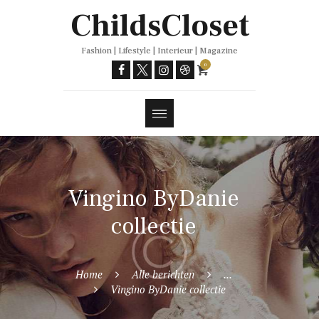
Trends
ChildsCloset
Fashion | Lifestyle | Interieur | Magazine
0
Vingino ByDanie
collectie
Home
Alle berichten
...
Vingino ByDanie collectie