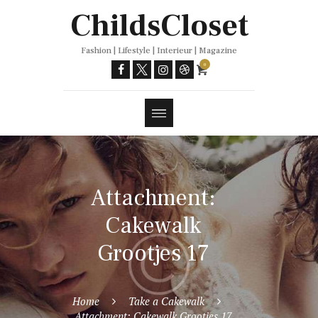
Trends
ChildsCloset
Fashion | Lifestyle | Interieur | Magazine
0
Attachment:
Cakewalk
Grootjes 17
Home
Take a Cakewalk
Attachment: Cakewalk Grootjes 17