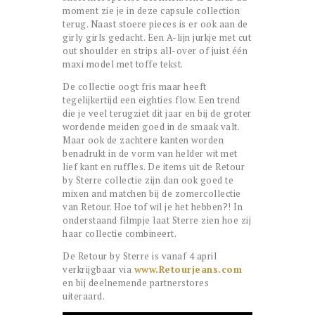
moment zie je in deze capsule collection
terug. Naast stoere pieces is er ook aan de
girly girls gedacht. Een A-lijn jurkje met cut
out shoulder en strips all-over of juist één
maxi model met toffe tekst.
De collectie oogt fris maar heeft
tegelijkertijd een eighties flow. Een trend
die je veel terugziet dit jaar en bij de groter
wordende meiden goed in de smaak valt.
Maar ook de zachtere kanten worden
benadrukt in de vorm van helder wit met
lief kant en ruffles. De items uit de Retour
by Sterre collectie zijn dan ook goed te
mixen and matchen bij de zomercollectie
van Retour. Hoe tof wil je het hebben?! In
onderstaand filmpje laat Sterre zien hoe zij
haar collectie combineert.
De Retour by Sterre is vanaf 4 april
verkrijgbaar via
www.Retourjeans.com
en bij deelnemende partnerstores
uiteraard.