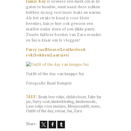
Jamie Kay
is sowieso een merk om in de
gaten te houden, want naast deze sokken
hebben zij nog veel meer leuks en warms.
Als het straks te koud is voor blote
beentjes, kun je hier ook gewoon een
maillot onder doen of een dikke panty.
Zwarte tijdloze booties van Zara eronder
en Sui is klaar om te vloggen!
Furry jas
|
Blouse
|
Leatherlook
rok
|
Sokken
|
Laarsjes
|
Outfit of the day van knappe Sui
Fotografie Ruud Kompier
Bruin leer rokje
,
childscloset
,
Fake fur
TAGS:
jas
,
Furry coat
,
kinderkleding
,
kindermode
,
Leer rokje voor meisjes
,
Meisjesoutfit
,
nono
,
Outfit of the day
,
retour
,
Sui
,
Zara
Share: