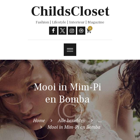
Trends
ChildsCloset
Fashion | Lifestyle | Interieur | Magazine
0
Mooi in Mim-Pi
en Bomba
Home
Alle berichten
...
Mooi in Mim-Pi en Bomba