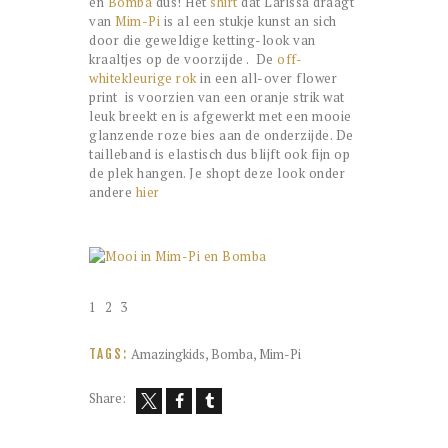
en
Bomba
dus! Het
shirt
dat Larissa draagt
van
Mim-Pi
is al een stukje kunst an sich
door die geweldige ketting-look van
kraaltjes op de voorzijde . De
off-
whitekleurige rok
in een all-over flower
print is voorzien van een oranje strik wat
leuk breekt en is afgewerkt met een mooie
glanzende roze bies aan de onderzijde. De
tailleband is elastisch dus blijft ook fijn op
de plek hangen. Je shopt deze look onder
andere
hier
1
2
3
Amazingkids
,
Bomba
,
Mim-Pi
TAGS:
Share: