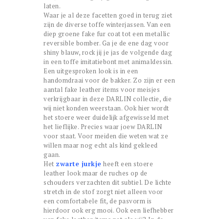
laten.
Waar je al deze facetten goed in terug ziet
zijn de diverse toffe winterjassen. Van een
diep groene fake fur coat tot een metallic
reversible bomber. Ga je de ene dag voor
shiny blauw, rock jij je jas de volgende dag
in een toffe imitatiebont met animaldessin.
Een uitgesproken look is in een
handomdraai voor de bakker. Zo zijn er een
aantal fake leather items voor meisjes
verkrijgbaar in deze DARLIN collectie, die
wij niet konden weerstaan. Ook hier wordt
het stoere weer duidelijk afgewisseld met
het lieflijke. Precies waar joew DARLIN
voor staat. Voor meiden die weten wat ze
willen maar nog echt als kind gekleed
gaan.
Het
zwarte jurkje
heeft een stoere
leather look maar de ruches op de
schouders verzachten dit subtiel. De lichte
stretch in de stof zorgt niet alleen voor
een comfortabele fit, de pasvorm is
hierdoor ook erg mooi. Ook een liefhebber