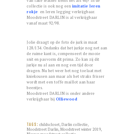
van fake leather items net als wij? In de
collectie is ook nog een
imitatie leren
rokje
en leren legging verkrijgbaar.
Moodstreet DARLIN is al verkrijgbaar
vanaf maat 92/98.
Jolie draagt op de foto de jurk in maat
128/134. Ondanks dat het jurkje nog net aan
de ruime kant is, compenseert de mooie
snit en pasvorm dit prima. Zo kan zij dit
jurkje nu al aan en nog een tijd door
dragen. Nu het weer het nog toelaat met
kniekousen aan maar als het straks frisser
wordt met een toffe maillot aan haar
beentjes.
Moodstreet DARLIN is onder andere
verkrijgbaar bij
Olliewood
childscloset
,
Darlin collectie
,
TAGS:
Moodstreet Darlin
,
Moodstreet winter 2019
,