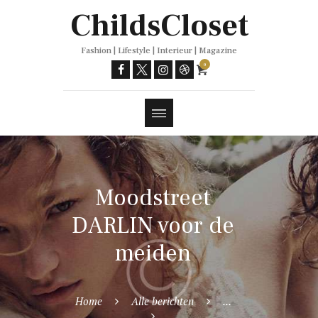
Trends
ChildsCloset
Fashion | Lifestyle | Interieur | Magazine
0
Moodstreet
DARLIN voor de
meiden
Home
Alle berichten
...