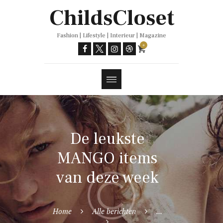
Trends
ChildsCloset
Fashion | Lifestyle | Interieur | Magazine
0
De leukste
MANGO items
van deze week
Home
Alle berichten
...