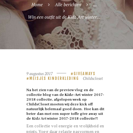
Home
Alle berichten
...
Win een outfit uit de Kidz Art winter...
9 augustus 2017
GIVEAWAYS
Childscloset
MEISJES KINDERKLEDING
Na het zien van de preview vlog en de
collectie blog van de
Kidz-Art
winter 2017-
2018 collectie, afgelopen week op
ChildsCloset moeten wij deze kick off
natuurlijk helemaal goed doen. Hoe kan dit
beter dan met een super toffe give away uit
de Kidz Art winter 2017-2018 collectie?!
Een collectie vol energie en vrolijkheid en
prints. Voeg daar relaxte pasvormen en