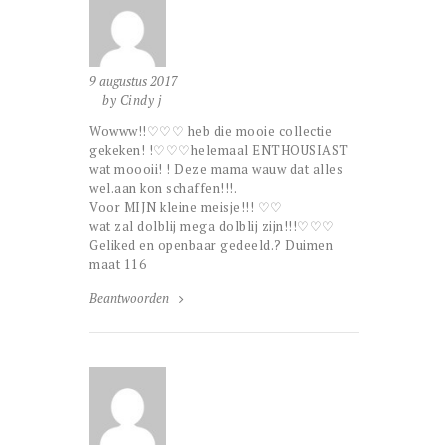
9 augustus 2017
by Cindy j
Wowww!!♡♡♡ heb die mooie collectie
gekeken! !♡♡♡helemaal ENTHOUSIAST
wat moooii! ! Deze mama wauw dat alles
wel.aan kon schaffen!!!.
Voor MIJN kleine meisje!!! ♡♡
wat zal dolblij mega dolblij zijn!!!♡♡♡
Geliked en openbaar gedeeld.? Duimen
maat 116
Beantwoorden