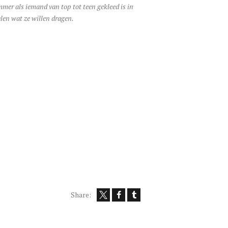
jammer als iemand van top tot teen gekleed is in
len wat ze willen dragen.
Share: