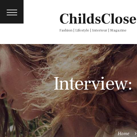
About
ChildsClose
Contact
Press
Fashion | Lifestyle | Interieur | Magazine
Interview:
Home