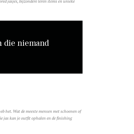
red jasjes, bijzondere leren items en unieke
n die niemand
k heb het. Wat de meeste mensen met schoenen of
 jas kan je outfit ophalen en de finishing