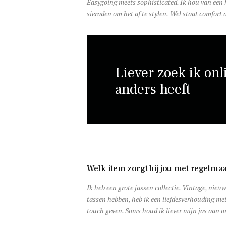
Easygoing meets sophisticated. Ik hou van een k
sieraden om het af te stylen.
Wel staat comfort a
Liever zoek ik on
anders heeft
Welk item zorgt bij jou met regelma
Ik heb een grote jassen collectie. Vintage, nie
tassen hebben, heb ik een liefdesverhouding met
touch geven. Soms houd ik liever mijn jas aan om