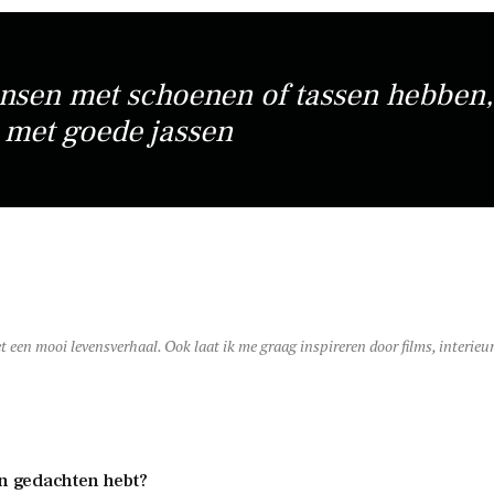
sen met schoenen of tassen hebben,
 met goede jassen
et een mooi levensverhaal. Ook laat ik me graag inspireren door films, interie
 in gedachten hebt?