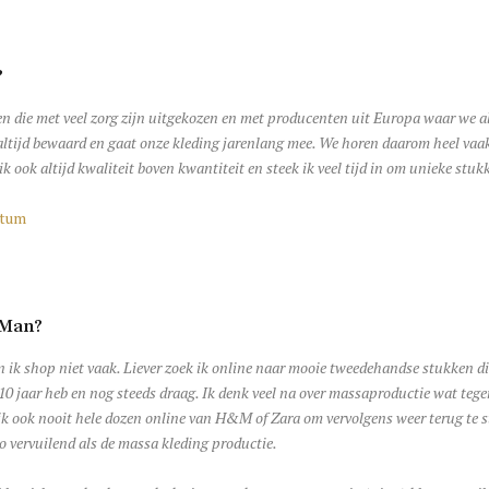
?
len die met veel zorg zijn uitgekozen en met producenten uit Europa waar we 
m altijd bewaard en gaat onze kleding jarenlang mee. We horen daarom heel vaa
ik ook altijd kwaliteit boven kwantiteit en steek ik veel tijd in om unieke stuk
i-Man?
 en ik shop niet vaak. Liever zoek ik online naar mooie tweedehandse stukken d
0 jaar heb en nog steeds draag. Ik denk veel na over massaproductie wat tegenw
 ik ook nooit hele dozen online van H&M of Zara om vervolgens weer terug te 
o vervuilend als de massa kleding productie.