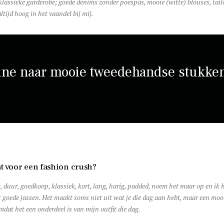
lassieke garderobe; goede denims zonder poespas, mooie (witte) blouses, tailo
ltijd hoog in het vaandel bij mij.
line naar mooie tweedehandse stukke
at voor een fashion crush?
uw, duur, goedkoop, klassiek, kort, lang, harig, padded, noem het maar op en i
 goede jassen. Het maakt soms niet uit wat je die dag aan hebt, maar een mooie
dat het een onderdeel is van mijn outfit die dag.