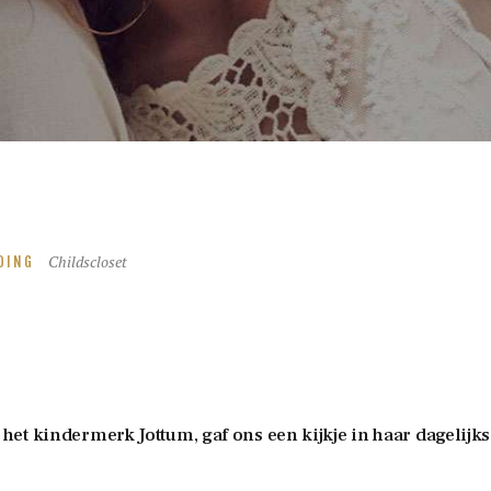
Childscloset
DING
et kindermerk Jottum, gaf ons een kijkje in haar dagelijk