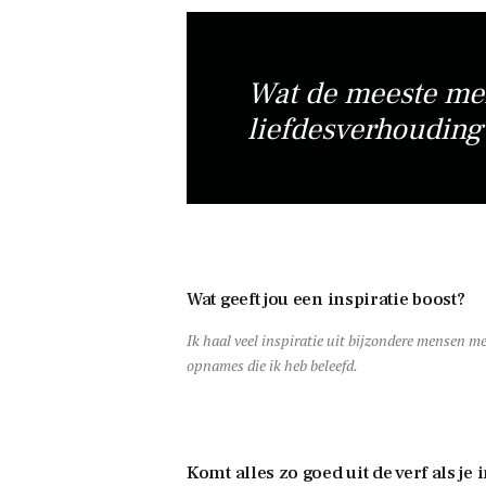
Wat de meeste men
liefdesverhouding
Wat geeft jou een inspiratie boost?
Ik haal veel inspiratie uit bijzondere mensen m
opnames die ik heb beleefd.
Komt alles zo goed uit de verf als je