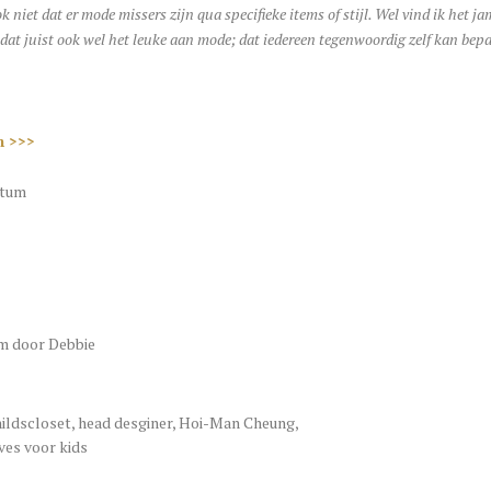
ok niet dat er mode missers zijn qua specifieke items of stijl. Wel vind ik het 
dat juist ook wel het leuke aan mode; dat iedereen tegenwoordig zelf kan bepa
m >>>
um door Debbie
ildscloset
,
head desginer
,
Hoi-Man Cheung
,
es voor kids