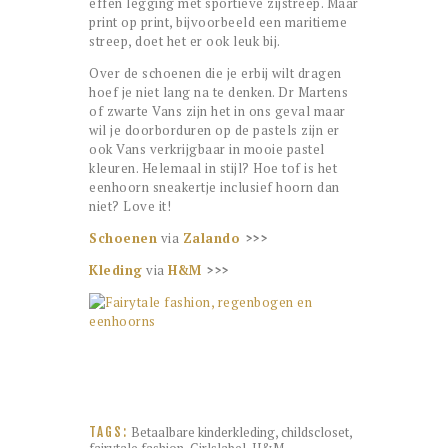
effen legging met sportieve zijstreep. Maar
print op print, bijvoorbeeld een maritieme
streep, doet het er ook leuk bij.
Over de schoenen die je erbij wilt dragen
hoef je niet lang na te denken. Dr Martens
of zwarte Vans zijn het in ons geval maar
wil je doorborduren op de pastels zijn er
ook Vans verkrijgbaar in mooie pastel
kleuren. Helemaal in stijl? Hoe tof is het
eenhoorn sneakertje inclusief hoorn dan
niet? Love it!
Schoenen
via
Zalando
>>>
Kleding
via
H&M
>>>
Betaalbare kinderkleding
,
childscloset
,
TAGS:
fairytale fashion
,
Girlslabel
,
H&M