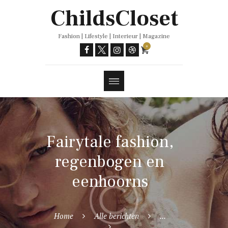
Trends
ChildsCloset
Fashion | Lifestyle | Interieur | Magazine
0
Fairytale fashion,
regenbogen en
eenhoorns
Home
Alle berichten
...