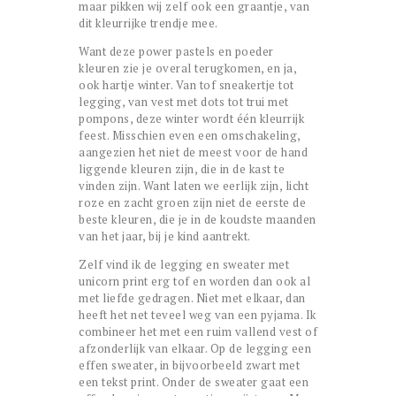
maar pikken wij zelf ook een graantje, van
dit kleurrijke trendje mee.
Want deze power pastels en poeder
kleuren zie je overal terugkomen, en ja,
ook hartje winter. Van tof sneakertje tot
legging, van vest met dots tot trui met
pompons, deze winter wordt één kleurrijk
feest. Misschien even een omschakeling,
aangezien het niet de meest voor de hand
liggende kleuren zijn, die in de kast te
vinden zijn. Want laten we eerlijk zijn, licht
roze en zacht groen zijn niet de eerste de
beste kleuren, die je in de koudste maanden
van het jaar, bij je kind aantrekt.
Zelf vind ik de legging en sweater met
unicorn print erg tof en worden dan ook al
met liefde gedragen. Niet met elkaar, dan
heeft het net teveel weg van een pyjama. Ik
combineer het met een ruim vallend vest of
afzonderlijk van elkaar. Op de legging een
effen sweater, in bijvoorbeeld zwart met
een tekst print. Onder de sweater gaat een