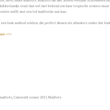
fe, lieve, leuke maillots. Maillots die niet alleen voorjaar schreeuwen 
ikkerlandje staat dan wel niet bekend om haar tropische zomers maar w
voriete outfit met een tof maillootje aan kan.
 een leuk aanbod sokken, die perfect dienen als afmakers onder dat leu
hier >>>
maillots
,
Cakewalk zomer 2017
,
Maillots