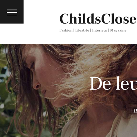
About
ChildsClose
Contact
Press
Fashion | Lifestyle | Interieur | Magazine
De leu
H