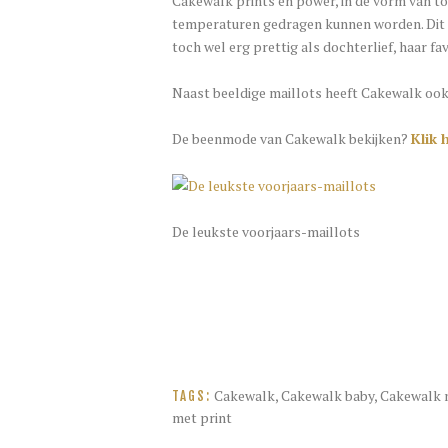
Cakewalk prints en power, in de vorm van tof
temperaturen gedragen kunnen worden. Dit k
toch wel erg prettig als dochterlief, haar fa
Naast beeldige maillots heeft Cakewalk ook
De beenmode van Cakewalk bekijken?
Klik 
De leukste voorjaars-maillots
Cakewalk
,
Cakewalk baby
,
Cakewalk 
TAGS:
met print