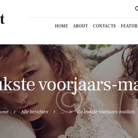
t
HOME
ABOUT
CONTACTS
FEATUR
kste voorjaars-ma
ome
Alle berichten
...
De leukste voorjaars-maillots