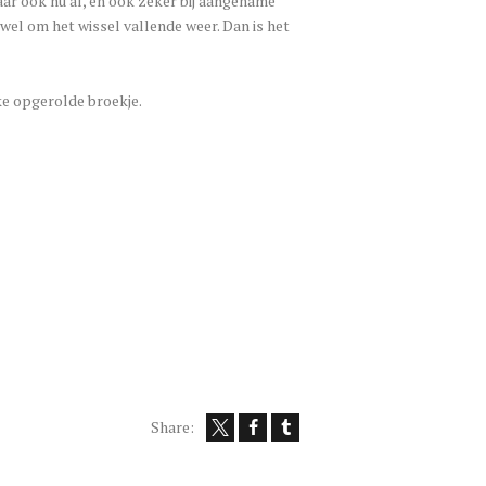
maar ook nu al, en ook zeker bij aangename
el om het wissel vallende weer. Dan is het
ke opgerolde broekje.
Share: