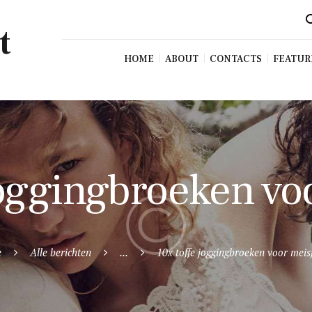
t
HOME
ABOUT
CONTACTS
FEATUR
joggingbroeken vo
e
Alle berichten
...
10x toffe joggingbroeken voor meis