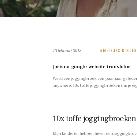
13 februari 2018
MEISJES KINDE
[prisna-google-website-translator]
Werd een joggingbroek een paar jaar geleden
anywhere. 10x toffe joggingbroeken om je eig
10x toffe joggingbroeken
Mijn kinderen hebben liever een joggingbroek