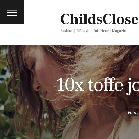
About
ChildsClose
Contact
Press
Fashion | Lifestyle | Interieur | Magazine
10x toffe 
Hom