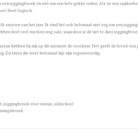
aar een joggingbroek en wel om een hele gekke reden. Als ze een spijkerb
wel. Heel logisch.
k seizoen van het jaar. Ik vind het ook helemaal niet erg om een joggingb
bben heel veel merken nog sale, waardoor je de net te dure joggingbroe
tan hebben bij mij op dit moment de voorkeur. Het geeft de broek een 
ig. En laten die weer helemaal hip zijn tegenwoordig.
t
,
joggingbroek voor meisje
,
oldschool
ainingsbroek