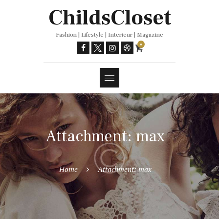
Trends
ChildsCloset
Fashion | Lifestyle | Interieur | Magazine
0
Attachment: max
Home
Attachment: max