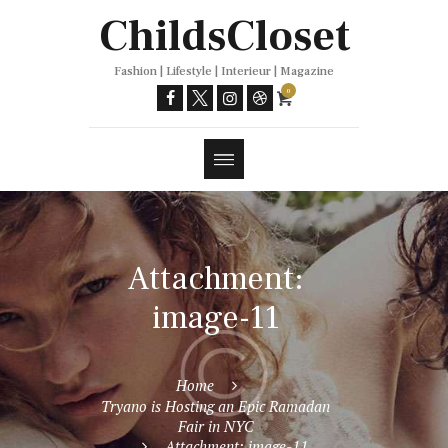
Trends
ChildsCloset
Fashion | Lifestyle | Interieur | Magazine
0
Attachment:
image-11
Home
Tryano is Hosting an Epic Ramadan
Fair in NYC
Attachment: image-11