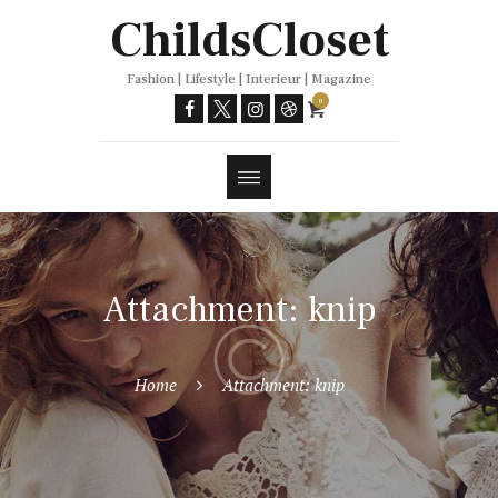
Trends
ChildsCloset
Fashion | Lifestyle | Interieur | Magazine
0
Attachment: knip
Home
Attachment: knip