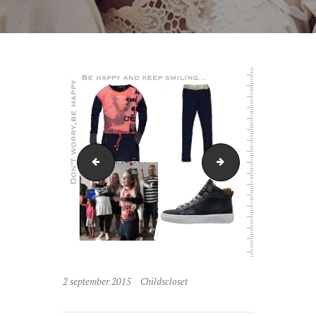
NoNoaktie1
sneakers
2 september 2015
Childscloset