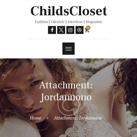
Trends
ChildsCloset
Fashion | Lifestyle | Interieur | Magazine
0
Attachment:
Jordannono
Home
Attachment: Jordannono