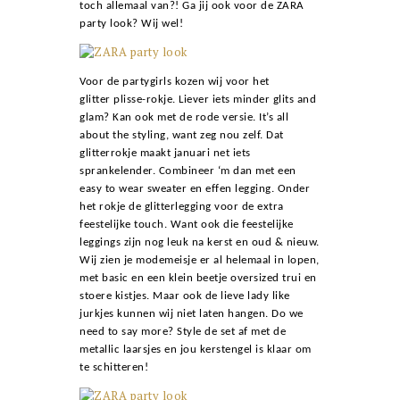
toch allemaal van?! Ga jij ook voor de ZARA
party look? Wij wel!
Voor de partygirls kozen wij voor het
glitter plisse-rokje. Liever iets minder glits and
glam? Kan ook met de rode versie. It’s all
about the styling, want zeg nou zelf. Dat
glitterrokje maakt januari net iets
sprankelender. Combineer ‘m dan met een
easy to wear sweater en effen legging. Onder
het rokje de glitterlegging voor de extra
feestelijke touch. Want ook die feestelijke
leggings zijn nog leuk na kerst en oud & nieuw.
Wij zien je modemeisje er al helemaal in lopen,
met basic en een klein beetje oversized trui en
stoere kistjes. Maar ook de lieve lady like
jurkjes kunnen wij niet laten hangen. Do we
need to say more? Style de set af met de
metallic laarsjes en jou kerstengel is klaar om
te schitteren!