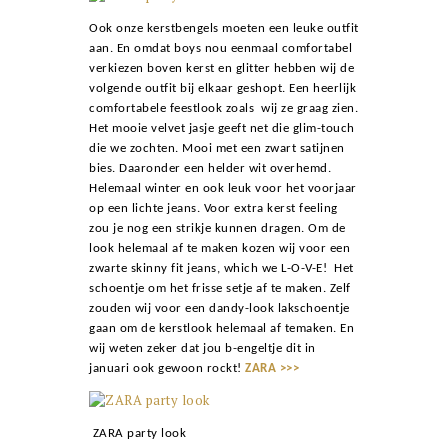
Ook onze kerstbengels moeten een leuke outfit
aan. En omdat boys nou eenmaal comfortabel
verkiezen boven kerst en glitter hebben wij de
volgende outfit bij elkaar geshopt. Een heerlijk
comfortabele feestlook zoals wij ze graag zien.
Het mooie velvet jasje geeft net die glim-touch
die we zochten. Mooi met een zwart satijnen
bies. Daaronder een helder wit overhemd.
Helemaal winter en ook leuk voor het voorjaar
op een lichte jeans. Voor extra kerst feeling
zou je nog een strikje kunnen dragen. Om de
look helemaal af te maken kozen wij voor een
zwarte skinny fit jeans, which we L-O-V-E! Het
schoentje om het frisse setje af te maken. Zelf
zouden wij voor een dandy-look lakschoentje
gaan om de kerstlook helemaal af temaken. En
wij weten zeker dat jou b-engeltje dit in
januari ook gewoon rockt!
ZARA >>>
ZARA party look