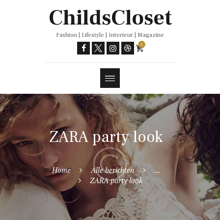
Trends
ChildsCloset
Fashion | Lifestyle | Interieur | Magazine
0
ZARA party look
Home
Alle berichten
...
ZARA party look