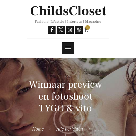
Trends
ChildsCloset
Fashion | Lifestyle | Interieur | Magazine
0
Winnaar preview
en fotoshoot
TYGO & vito
Home
Alle berichten
...