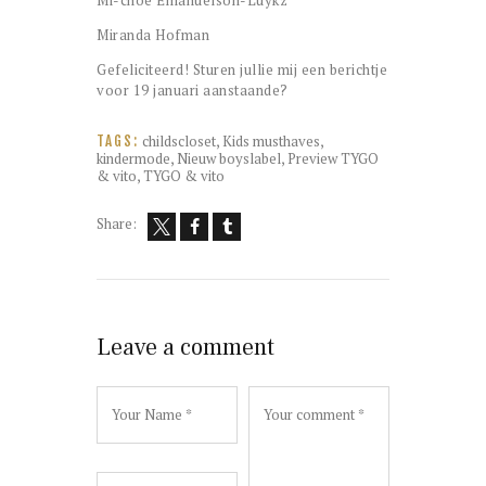
Mi-choe Emanuelson-Luykz
Miranda Hofman
Gefeliciteerd! Sturen jullie mij een berichtje
voor 19 januari aanstaande?
childscloset
,
Kids musthaves
,
TAGS:
kindermode
,
Nieuw boyslabel
,
Preview TYGO
& vito
,
TYGO & vito
Share:
Leave a comment