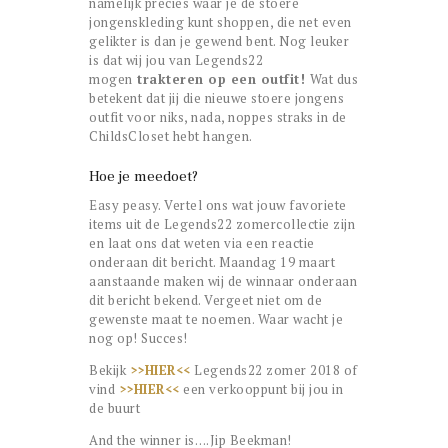
namelijk precies waar je de stoere
jongenskleding kunt shoppen, die net even
gelikter is dan je gewend bent. Nog leuker
is dat wij jou van Legends22
mogen
trakteren op een outfit!
Wat dus
betekent dat jij die nieuwe stoere jongens
outfit voor niks, nada, noppes straks in de
ChildsCloset hebt hangen.
Hoe je meedoet?
Easy peasy. Vertel ons wat jouw favoriete
items uit de Legends22 zomercollectie zijn
en laat ons dat weten via een reactie
onderaan dit bericht. Maandag 19 maart
aanstaande maken wij de winnaar onderaan
dit bericht bekend. Vergeet niet om de
gewenste maat te noemen. Waar wacht je
nog op! Succes!
Bekijk
>>HIER<<
Legends22 zomer 2018 of
vind
>>HIER<<
een verkooppunt bij jou in
de buurt
And the winner is….Jip Beekman!