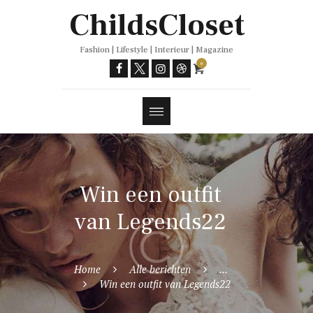
Trends
ChildsCloset
Fashion | Lifestyle | Interieur | Magazine
0
Win een outfit
van Legends22
Home
Alle berichten
...
Win een outfit van Legends22