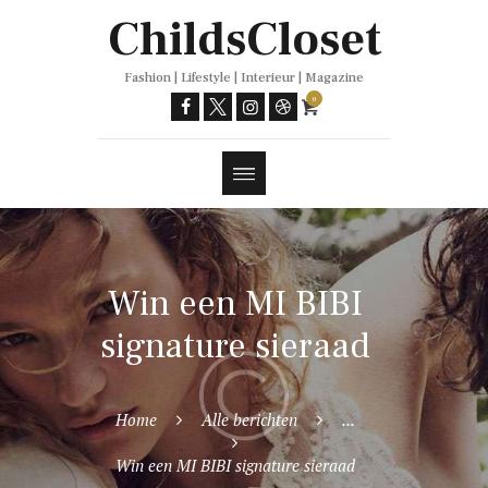
Trends
ChildsCloset
Fashion | Lifestyle | Interieur | Magazine
0
Win een MI BIBI
signature sieraad
Home
Alle berichten
...
Win een MI BIBI signature sieraad