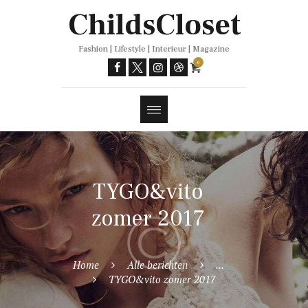
Trends
ChildsCloset
Fashion | Lifestyle | Interieur | Magazine
0
TYGO&vito
zomer 2017
Home
Alle berichten
...
TYGO&vito zomer 2017