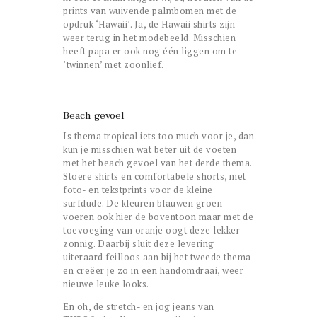
prints van wuivende palmbomen met de
opdruk ‘Hawaii’. Ja, de Hawaii shirts zijn
weer terug in het modebeeld. Misschien
heeft papa er ook nog één liggen om te
’twinnen’ met zoonlief.
Beach gevoel
Is thema tropical iets too much voor je, dan
kun je misschien wat beter uit de voeten
met het beach gevoel van het derde thema.
Stoere shirts en comfortabele shorts, met
foto- en tekstprints voor de kleine
surfdude. De kleuren blauwen groen
voeren ook hier de boventoon maar met de
toevoeging van oranje oogt deze lekker
zonnig. Daarbij sluit deze levering
uiteraard feilloos aan bij het tweede thema
en creëer je zo in een handomdraai, weer
nieuwe leuke looks.
En oh, de stretch- en jog jeans van