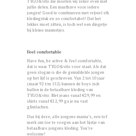
TYGO&vito die moeten wij zeker even met
jullie delen. Een musthave voor iedere
jongen! Goed te combineren met vrijwel elk
kledingstuk en zo comfortabel! Dat het
lekker moet zitten, is toch wel een dingetje
bij kleine mannetjes.
Feel comfortable
Have fun, be active & feel comfortable,
dat is waar TYGO&vito voor staat. Als dat
geen slogan is die de gemiddelde jongen
op het lijf is geschreven. Van 2 tot 10 jaar
(maat 92 t/m 152) kunnen de boys zich
hullen in de betaalbare kleding van
TYGO&vito. Met jeans vanaf €29,99 en
shirts vanaf €12,99 ga je nu vast
glimlachen.
Dus bij deze, alle jongens mama’s, een tof
merk om toe te voegen aan het lijstje van
betaalbare jongens kleding. You’re
welcome!