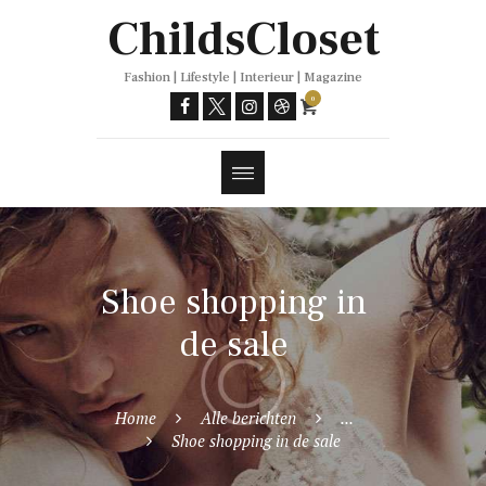
Trends
ChildsCloset
Fashion | Lifestyle | Interieur | Magazine
0
Shoe shopping in
de sale
Home
Alle berichten
...
Shoe shopping in de sale