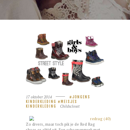
17 oktober 2014
JONGENS
KINDERKLEDING
MEISJES
Childscloset
KINDERKLEDING
Zo divers, maar toch pik je de Red Rag
shoes er altijd uit. Een schoenenmerk met