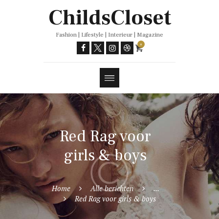
Trends
ChildsCloset
Fashion | Lifestyle | Interieur | Magazine
0
Red Rag voor
girls & boys
Home
Alle berichten
...
Red Rag voor girls & boys