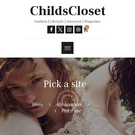
Trends
ChildsCloset
Fashion | Lifestyle | Interieur | Magazine
0
Pick a site
Home
Alle berichten
...
Pick a site