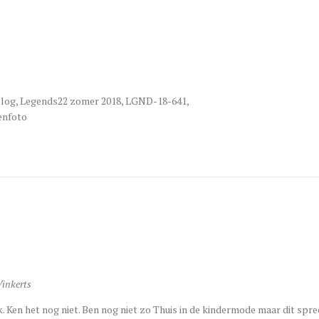
blog
,
Legends22 zomer 2018
,
LGND-18-641
,
renfoto
Vinkerts
 Ken het nog niet. Ben nog niet zo Thuis in de kindermode maar dit spre