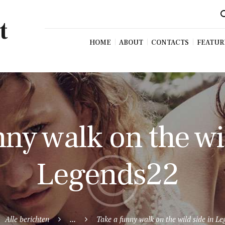
t
HOME
ABOUT
CONTACTS
FEATUR
nny walk on the wi
Legends22
Alle berichten
...
Take a funny walk on the wild side in L