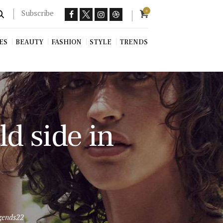
Subscribe
0
ES
BEAUTY
FASHION
STYLE
TRENDS
ld side in
egends22