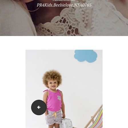
PR4Kids.Beebielove.N3A0765
PR4Kids.Beebielove.N3A090