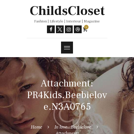
Trends
ChildsCloset
Fashion | Lifestyle | Interieur | Magazine
0
Attachment:
PR4Kids.Beebielov
e.N3A0765
Home
In love...Beebielove
Attachment: