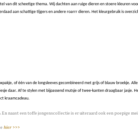
 titel van dit scheetige thema. Wij dachten aan ruige dieren en stoere kleuren 
erdaad aan schattige tijgers en andere roarrr dieren. Het kleurgebruik is overzicht
xpakje, of één van de longsleeves gecombineerd met grijs of blauw broekje. Al
esje daar. Af te stylen met bijpassend mutsje of twee-kanten draagbaar jasje. Heb
fect kraamcadeau.
. En naast een toffe jongenscollectie is er uiteraard ook een poepige me
ie
hier >>>