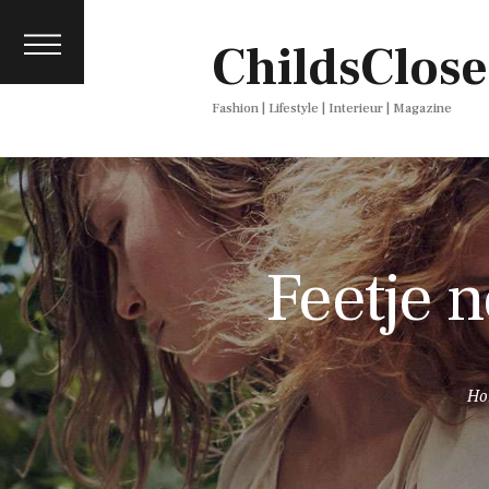
About
ChildsClose
Contact
Press
Fashion | Lifestyle | Interieur | Magazine
Feetje 
Ho