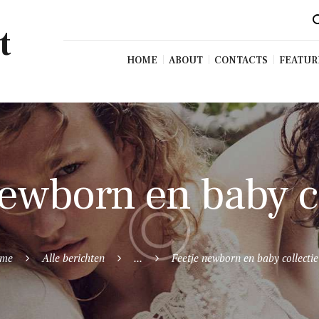
t
HOME
ABOUT
CONTACTS
FEATUR
newborn en baby c
me
Alle berichten
...
Feetje newborn en baby collectie