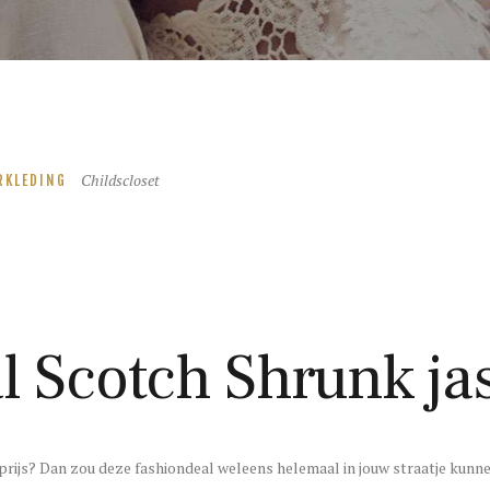
Childscloset
RKLEDING
l Scotch Shrunk ja
prijs? Dan zou deze fashiondeal weleens helemaal in jouw straatje kunnen