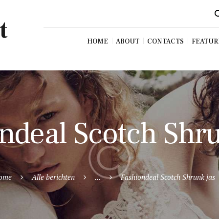
t
HOME
ABOUT
CONTACTS
FEATUR
ndeal Scotch Shru
ome
Alle berichten
...
Fashiondeal Scotch Shrunk jas