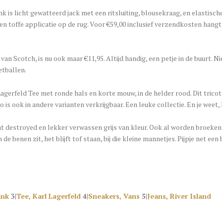
is licht gewatteerd jack met een ritsluiting, blousekraag, en elastische
en toffe applicatie op de rug. Voor €59,00 inclusief verzendkosten hangt 
van Scotch, is nu ook maar €11,95. Altijd handig, een petje in de buurt. Ni
etballen.
 Lagerfeld Tee met ronde hals en korte mouw, in de helder rood. Dit tric
is ook in andere varianten verkrijgbaar. Een leuke collectie. En je wee
t destroyed en lekker verwassen grijs van kleur. Ook al worden broeken 
de benen zit, het blijft tof staan, bij die kleine mannetjes. Pijpje net e
unk
3|
Tee, Karl Lagerfeld
4|
Sneakers, Vans
5|
Jeans, River Island