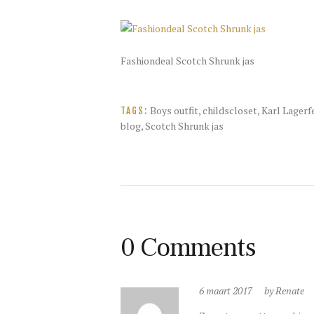
Fashiondeal Scotch Shrunk jas
Boys outfit
,
childscloset
,
Karl Lagerfe
TAGS:
blog
,
Scotch Shrunk jas
0 Comments
6 maart 2017
by Renate