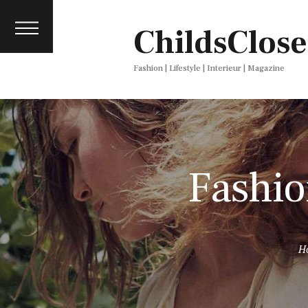
About
ChildsClose
Contact
Press
Fashion | Lifestyle | Interieur | Magazine
Fashio
H