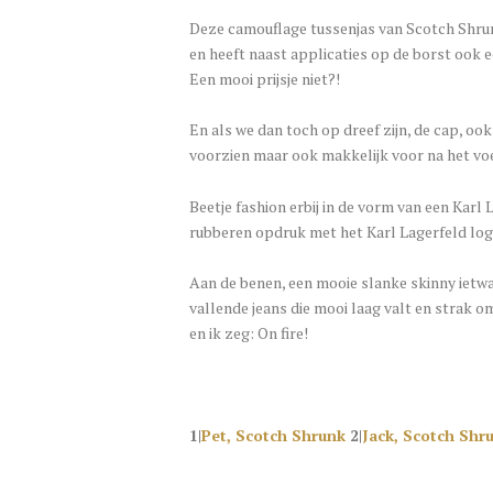
Deze camouflage tussenjas van Scotch Shrunk 
en heeft naast applicaties op de borst ook e
Een mooi prijsje niet?!
En als we dan toch op dreef zijn, de cap, ook 
voorzien maar ook makkelijk voor na het vo
Beetje fashion erbij in de vorm van een Karl
rubberen opdruk met het Karl Lagerfeld logo 
Aan de benen, een mooie slanke skinny ietwa
vallende jeans die mooi laag valt en strak om 
en ik zeg: On fire!
1|
Pet, Scotch Shrunk
2|
Jack, Scotch Shr