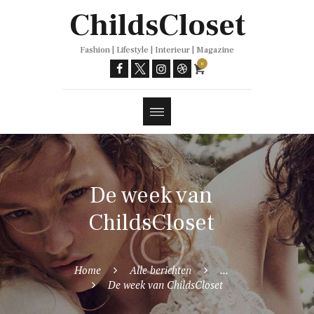
Trends
ChildsCloset
Fashion | Lifestyle | Interieur | Magazine
0
De week van
ChildsCloset
Home
Alle berichten
...
De week van ChildsCloset