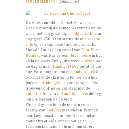
Childscloset
KINDERKLEDING
De week van ChildsCloset. En weer een
week dichterbij de zomer. Begonnen we de
week met een geweldige
budget outfit
van
nog geen €50,00 en startte de
mid season
sale
bij een van onze favoriete winkels.
Showde Larissa een combi van
Mim-Pi
en
Bomba
, was Esmée een
Ibiza meisje
in het
klein en kwam Emily juist weer
sporty
voor
de dag in haar
Tumble ‘N Dry
outfit of the
day. Voor jongens kon een
budget look
dan
ook niet ontbreken en lieten we zien hoe
leuk een
denim gilet
is voor jongens. Die
trouwens ook geweldig staat met de
palmtree tee
van
Indian Blue jeans
die erg
hard is gegaan na de blog.
Woensdag mochten de meiden en ik het
feestje van
Red Rag
mee vieren. Want 10
jaar lang maakt dit mooie Nederlandse
merk alweer vele kindervoetjes en
fashionista mama’s blij met hun stoere