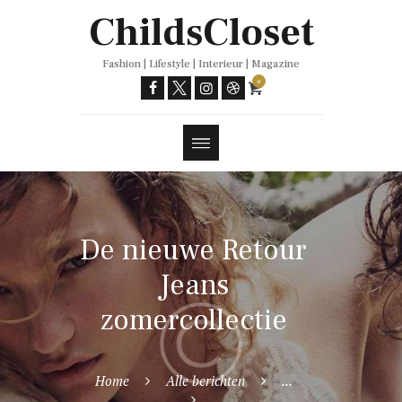
Trends
ChildsCloset
Fashion | Lifestyle | Interieur | Magazine
0
De nieuwe Retour
Jeans
zomercollectie
Home
Alle berichten
...