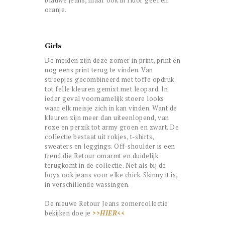
blauwe jeans, maar ook in fluor geel en
oranje.
Girls
De meiden zijn deze zomer in print, print en
nog eens print terug te vinden. Van
streepjes gecombineerd met toffe opdruk
tot felle kleuren gemixt met leopard. In
ieder geval voornamelijk stoere looks
waar elk meisje zich in kan vinden. Want de
kleuren zijn meer dan uiteenlopend, van
roze en perzik tot army groen en zwart. De
collectie bestaat uit rokjes, t-shirts,
sweaters en leggings. Off-shoulder is een
trend die Retour omarmt en duidelijk
terugkomt in de collectie. Net als bij de
boys ook jeans voor elke chick. Skinny it is,
in verschillende wassingen.
De nieuwe Retour Jeans zomercollectie
bekijken doe je
>>HIER<<